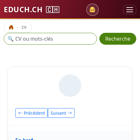
EDUCH.CH
🇨🇭
CV
Accueil
Recherche
🔍
Recherche
Précédent
Suivant