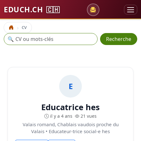
EDUCH.CH
🇨🇭
CV
Accueil
Recherche
🔍
Recherche
E
Educatrice hes
il y a 4 ans
21 vues
Valais romand, Chablais vaudois proche du
Valais • Educateur-trice social-e hes