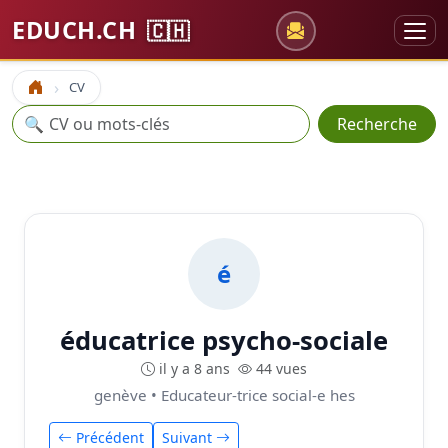
EDUCH.CH
🇨🇭
CV
Accueil
Recherche
🔍
Recherche
é
éducatrice psycho-sociale
il y a 8 ans
44 vues
genève • Educateur-trice social-e hes
Précédent
Suivant