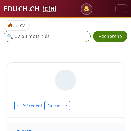
EDUCH.CH
🇨🇭
CV
Accueil
Recherche
🔍
Recherche
Précédent
Suivant