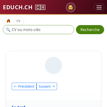
EDUCH.CH
🇨🇭
CV
Accueil
Recherche
🔍
Recherche
Précédent
Suivant