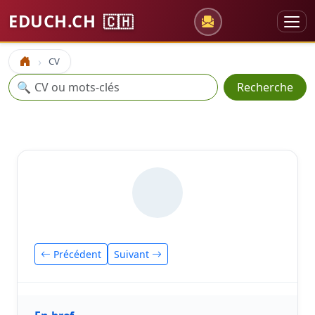
EDUCH.CH
🇨🇭
CV
Accueil
Recherche
🔍
Recherche
Précédent
Suivant