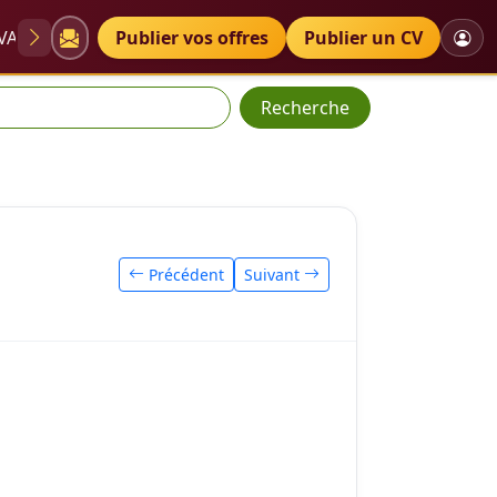
VAE
Diplômes
Publier vos offres
Petites annonces
Publier un CV
Recherche
Précédent
Suivant