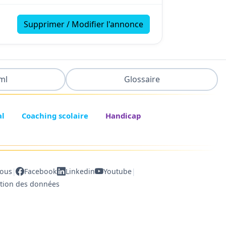
Supprimer / Modifier l'annonce
ml
Glossaire
al
Coaching scolaire
Handicap
|
|
nous
Facebook
Linkedin
Youtube
ction des données