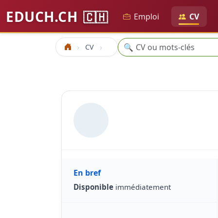
EDUCH.CH
🇨🇭
Emploi
CV
Recherche
🔍
CV
Accueil
En bref
Disponible
immédiatement