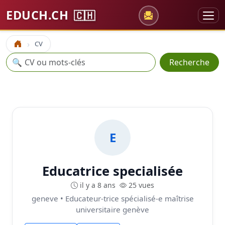
EDUCH.CH
🇨🇭
CV
Accueil
Recherche
🔍
Recherche
E
Educatrice specialisée
il y a 8 ans
25 vues
geneve • Educateur-trice spécialisé-e maîtrise
universitaire genève