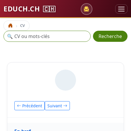
EDUCH.CH
🇨🇭
CV
Accueil
Recherche
🔍
Recherche
Précédent
Suivant