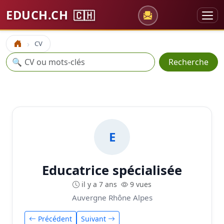
EDUCH.CH
🇨🇭
CV
Accueil
Recherche
🔍
Recherche
E
Educatrice spécialisée
il y a 7 ans
9 vues
Auvergne Rhône Alpes
Précédent
Suivant