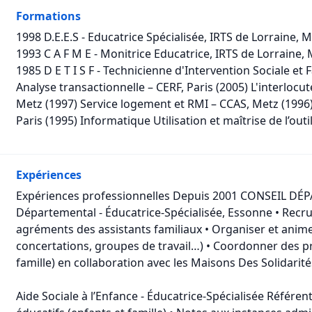
Formations
1998 D.E.E.S - Educatrice Spécialisée, IRTS de Lorraine, 
1993 C A F M E - Monitrice Educatrice, IRTS de Lorraine,
1985 D E T I S F - Technicienne d'Intervention Sociale et 
Analyse transactionnelle – CERF, Paris (2005) L'interlocut
Metz (1997) Service logement et RMI – CCAS, Metz (1996) 
Paris (1995) Informatique Utilisation et maîtrise de l’out
Expériences
Expériences professionnelles Depuis 2001 CONSEIL DÉPA
Départemental - Éducatrice-Spécialisée, Essonne • Recru
agréments des assistants familiaux • Organiser et anim
concertations, groupes de travail…) • Coordonner des pr
famille) en collaboration avec les Maisons Des Solidarité
Aide Sociale à l’Enfance - Éducatrice-Spécialisée Référen