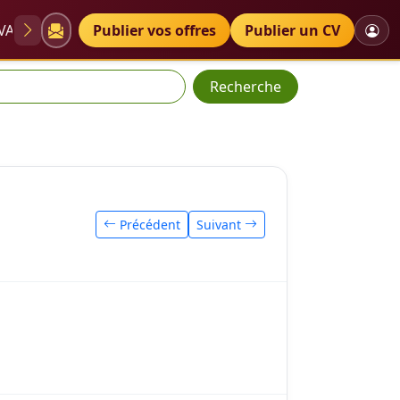
VAE
Diplômes
Publier vos offres
Petites annonces
Publier un CV
Recherche
Précédent
Suivant