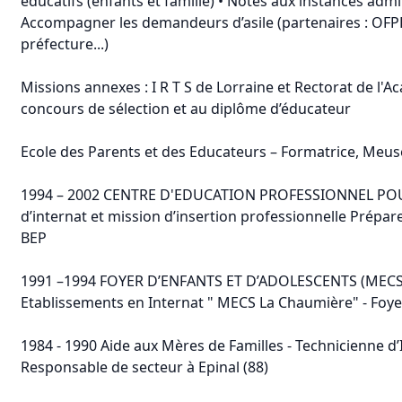
éducatifs (enfants et famille) • Notes aux instances admin
Accompagner les demandeurs d’asile (partenaires : OF
préfecture...)
Missions annexes : I R T S de Lorraine et Rectorat de l'
concours de sélection et au diplôme d’éducateur
Ecole des Parents et des Educateurs – Formatrice, Meus
1994 – 2002 CENTRE D'EDUCATION PROFESSIONNEL POU
d’internat et mission d’insertion professionnelle Prépa
BEP
1991 –1994 FOYER D’ENFANTS ET D’ADOLESCENTS (MECS 
Etablissements en Internat " MECS La Chaumière" - Foye
1984 - 1990 Aide aux Mères de Familles - Technicienne d’I
Responsable de secteur à Epinal (88)