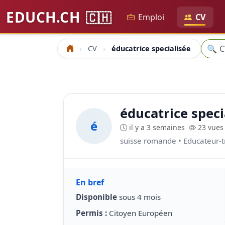
EDUCH.CH
🇨🇭
Emploi
CV
Reche
🔍
CV
éducatrice specialisée
Accueil
éducatrice speci
é
il y a 3 semaines
23 vues
suisse romande • Educateur-tr
En bref
Disponible
sous 4 mois
Permis :
Citoyen Européen