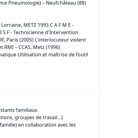
rvice Pneumologie) – Neufchâteau (88)
e Lorraine, METZ 1993 C A F M E -
I S F - Technicienne d'Intervention
F, Paris (2005) L'interlocuteur violent
et RMI – CCAS, Metz (1996)
tique Utilisation et maîtrise de l’outil
stants familiaux
tions, groupes de travail…)
amille) en collaboration avec les