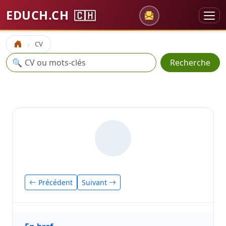
EDUCH.CH
🇨🇭
CV
Accueil
Recherche
🔍
Recherche
Précédent
Suivant