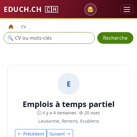
EDUCH.CH
🇨🇭
CV
Accueil
Recherche
🔍
Recherche
E
Emplois à temps partiel
il y a 4 semaines
20 vues
Lausanne, Renens, Ecublens
Précédent
Suivant