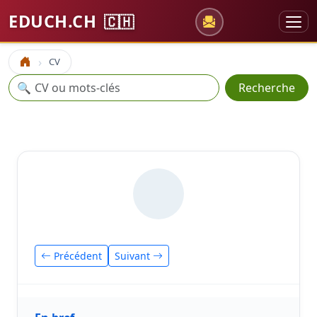
EDUCH.CH
🇨🇭
CV
Accueil
Recherche
🔍
Recherche
Précédent
Suivant