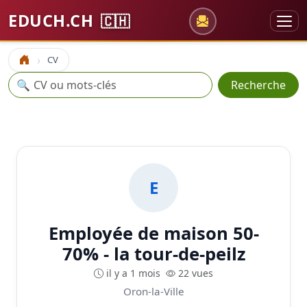
EDUCH.CH
🇨🇭
CV
Accueil
Recherche
🔍
Recherche
E
Employée de maison 50-
70% - la tour-de-peilz
il y a 1 mois
22 vues
Oron-la-Ville