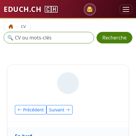
EDUCH.CH
🇨🇭
CV
Accueil
Recherche
🔍
Recherche
Précédent
Suivant