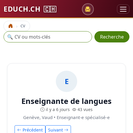
EDUCH.CH
🇨🇭
CV
Accueil
Recherche
🔍
Recherche
E
Enseignante de langues
il y a 6 jours
43 vues
Genève, Vaud • Enseignant-e spécialisé-e
Précédent
Suivant