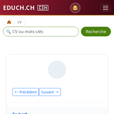
EDUCH.CH
🇨🇭
CV
Accueil
Recherche
🔍
Recherche
Précédent
Suivant