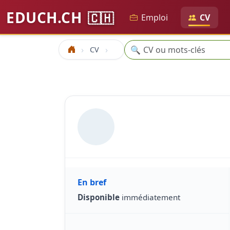
EDUCH.CH
🇨🇭
Emploi
CV
Recherche
🔍
CV
Accueil
En bref
Disponible
immédiatement