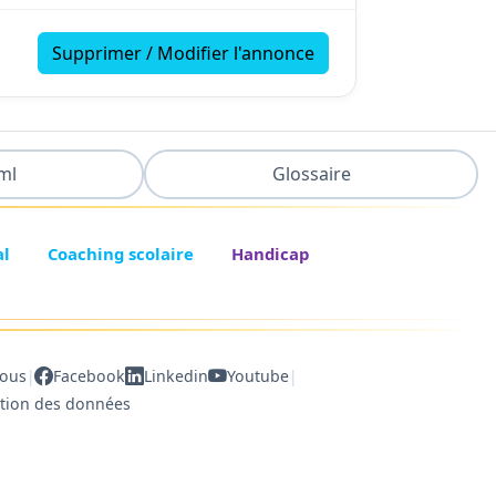
Supprimer / Modifier l'annonce
ml
Glossaire
al
Coaching scolaire
Handicap
|
|
nous
Facebook
Linkedin
Youtube
ction des données