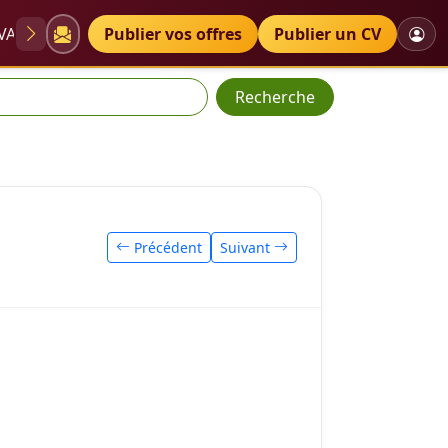
VAE
Diplômes
Publier vos offres
Petites annonces
Publier un CV
Recherche
Précédent
Suivant