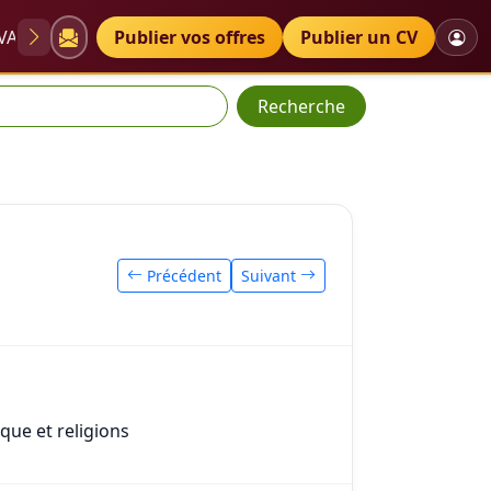
VAE
Diplômes
Publier vos offres
Petites annonces
Publier un CV
Recherche
Précédent
Suivant
ique et religions