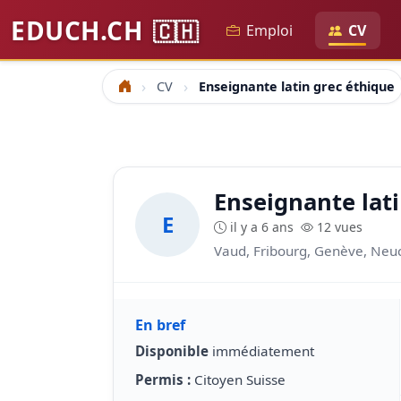
EDUCH.CH
🇨🇭
Emploi
CV
CV
Enseignante latin grec éthique 
Accueil
Enseignante lati
E
il y a 6 ans
12 vues
Vaud, Fribourg, Genève, Neu
En bref
Disponible
immédiatement
Permis :
Citoyen Suisse