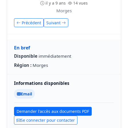
il y a 9 ans
14 vues
Morges
Précédent
Suivant
En bref
Disponible
immédiatement
Région :
Morges
Informations disponibles
Email
Demander l'accès aux documents PDF
Se connecter pour contacter