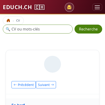
EDUCH.CH
🇨🇭
CV
Accueil
Recherche
🔍
Recherche
Précédent
Suivant