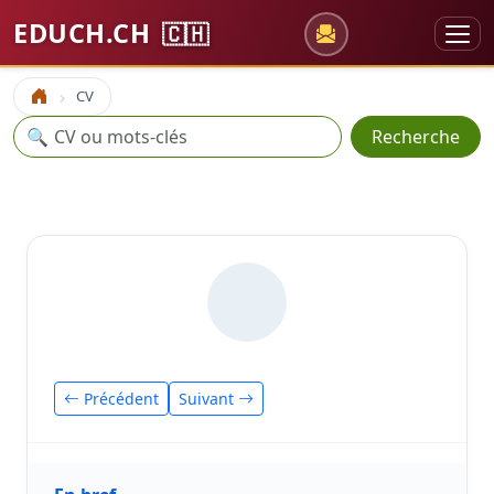
EDUCH.CH
🇨🇭
CV
Accueil
Recherche
🔍
Recherche
Précédent
Suivant