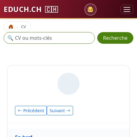
EDUCH.CH
🇨🇭
CV
Accueil
Recherche
🔍
Recherche
Précédent
Suivant