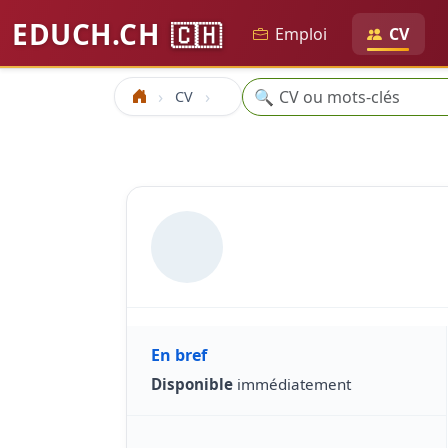
EDUCH.CH
🇨🇭
Emploi
CV
Recherche
🔍
CV
Accueil
En bref
Disponible
immédiatement