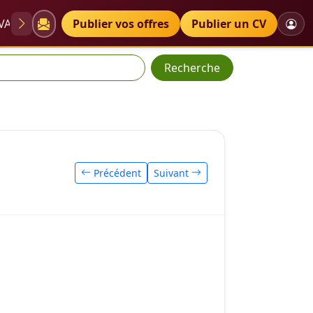
VAE
Diplômes
Publier vos offres
Petites annonces
Publier un CV
Recherche
Précédent
Suivant