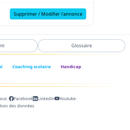
Supprimer / Modifier l'annonce
ml
Glossaire
al
Coaching scolaire
Handicap
|
|
nous
Facebook
Linkedin
Youtube
ction des données