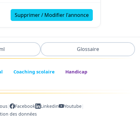
Supprimer / Modifier l'annonce
ml
Glossaire
al
Coaching scolaire
Handicap
|
|
nous
Facebook
Linkedin
Youtube
ction des données