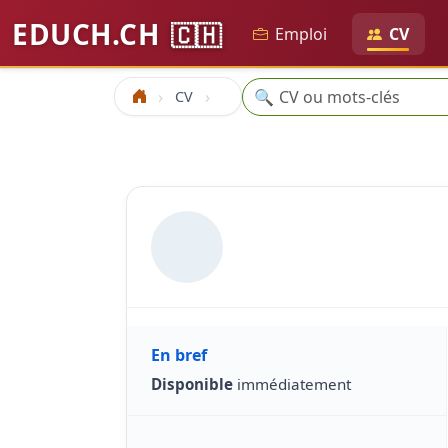
EDUCH.CH
🇨🇭
Emploi
CV
Recherche
🔍
CV
Accueil
En bref
Disponible
immédiatement