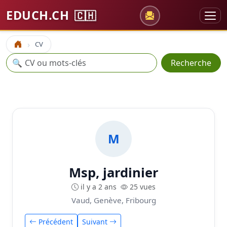
EDUCH.CH
🇨🇭
CV
Accueil
Recherche
🔍
Recherche
M
Msp, jardinier
il y a 2 ans
25 vues
Vaud, Genève, Fribourg
Précédent
Suivant