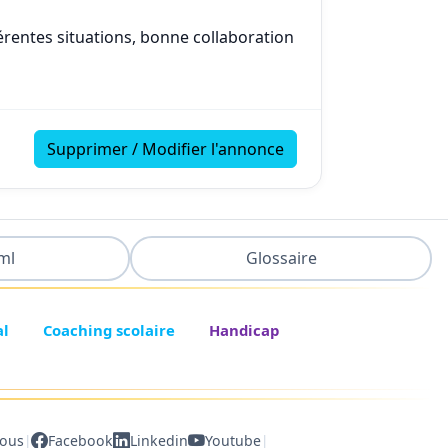
érentes situations, bonne collaboration
Supprimer / Modifier l'annonce
ml
Glossaire
al
Coaching scolaire
Handicap
|
|
nous
Facebook
Linkedin
Youtube