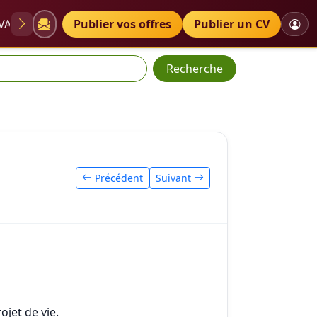
VAE
Diplômes
Publier vos offres
Petites annonces
Publier un CV
Recherche
Précédent
Suivant
jet de vie.