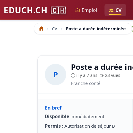
EDUCH.CH
🇨🇭
Emploi
CV
CV
Poste a durée indéterminée
Accueil
Poste a durée i
P
il y a 7 ans
23 vues
Franche conté
En bref
Disponible
immédiatement
Permis :
Autorisation de séjour B