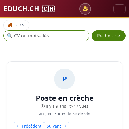
EDUCH.CH
🇨🇭
CV
Accueil
Recherche
🔍
Recherche
P
Poste en crèche
il y a 9 ans
17 vues
VD , NE • Auxiliaire de vie
Précédent
Suivant