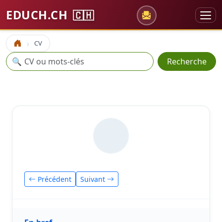
EDUCH.CH
🇨🇭
CV
Accueil
Recherche
🔍
Recherche
Précédent
Suivant