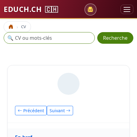
EDUCH.CH
🇨🇭
CV
Accueil
Recherche
🔍
Recherche
Précédent
Suivant