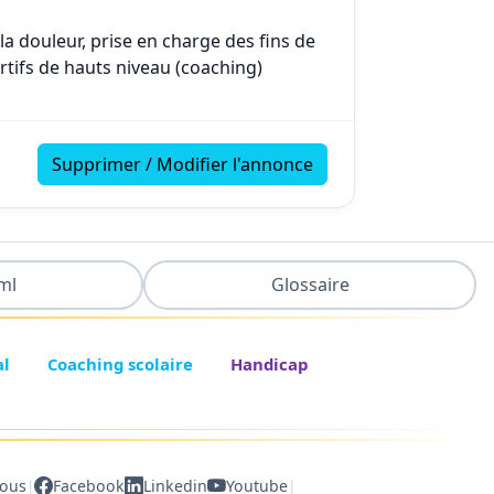
la douleur, prise en charge des fins de
tifs de hauts niveau (coaching)
Supprimer / Modifier l'annonce
ml
Glossaire
al
Coaching scolaire
Handicap
|
|
nous
Facebook
Linkedin
Youtube