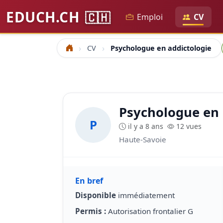
EDUCH.CH
🇨🇭
Emploi
CV
CV
Psychologue en addictologie
Accueil
Psychologue en 
P
il y a 8 ans
12 vues
Haute-Savoie
En bref
Disponible
immédiatement
Permis :
Autorisation frontalier G