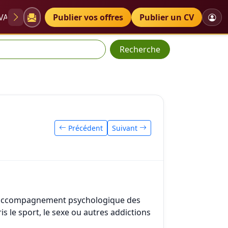
VAE
Diplômes
Publier vos offres
Petites annonces
Publier un CV
Recherche
Précédent
Suivant
l'accompagnement psychologique des
s le sport, le sexe ou autres addictions