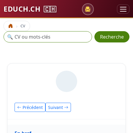
EDUCH.CH
🇨🇭
CV
Accueil
Recherche
🔍
Recherche
Précédent
Suivant