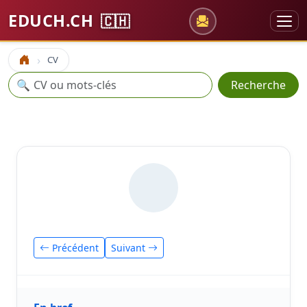
EDUCH.CH
🇨🇭
CV
Accueil
Recherche
🔍
Recherche
Précédent
Suivant