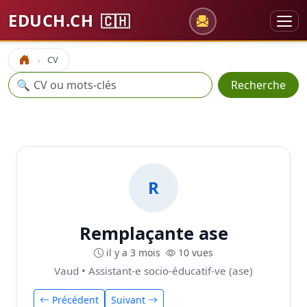
EDUCH.CH
🇨🇭
CV
Accueil
Recherche
🔍
Recherche
R
Remplaçante ase
il y a 3 mois
10 vues
Vaud • Assistant-e socio-éducatif-ve (ase)
Précédent
Suivant