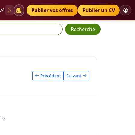
VAE
Diplômes
Publier vos offres
Petites annonces
Publier un CV
Recherche
Précédent
Suivant
re.