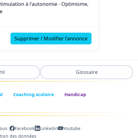
Stimulation à l'autonomie - Optimisme,
se
Supprimer / Modifier l'annonce
ml
Glossaire
al
Coaching scolaire
Handicap
|
|
nous
Facebook
Linkedin
Youtube
ction des données