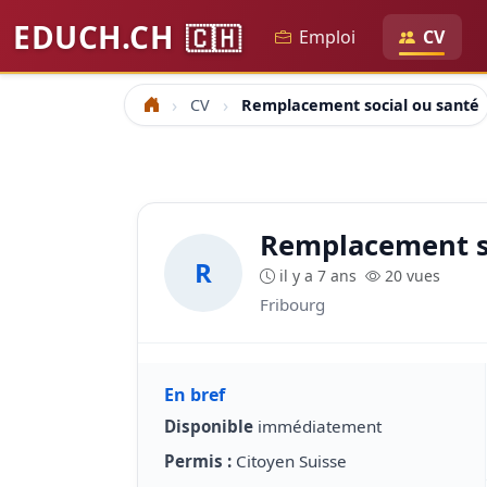
EDUCH.CH
🇨🇭
Emploi
CV
CV
Remplacement social ou santé
Accueil
Remplacement so
R
il y a 7 ans
20 vues
Fribourg
En bref
Disponible
immédiatement
Permis :
Citoyen Suisse