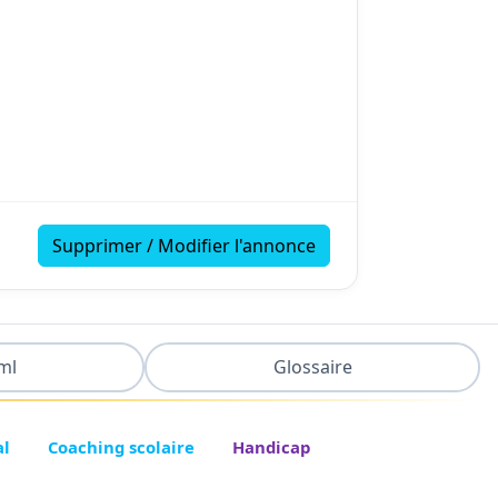
Supprimer / Modifier l'annonce
ml
Glossaire
al
Coaching scolaire
Handicap