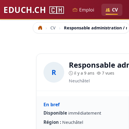
EDUCH.CH
🇨🇭
Emploi
CV
CV
Responsable administration / r
Accueil
Responsable adm
R
il y a 9 ans
7 vues
Neuchâtel
En bref
Disponible
immédiatement
Région :
Neuchâtel