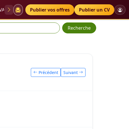
VAE
Diplômes
Publier vos offres
Petites annonces
Publier un CV
Recherche
Précédent
Suivant