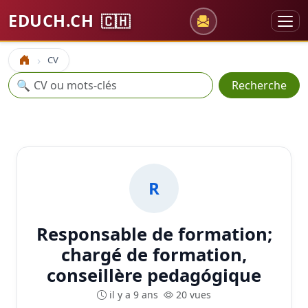
EDUCH.CH
🇨🇭
CV
Accueil
Recherche
🔍
Recherche
R
Responsable de formation;
chargé de formation,
conseillère pedagógique
il y a 9 ans
20 vues