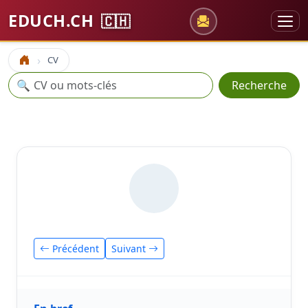
EDUCH.CH
🇨🇭
CV
Accueil
Recherche
🔍
Recherche
Précédent
Suivant