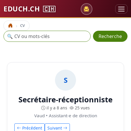
EDUCH.CH
🇨🇭
CV
Accueil
Recherche
🔍
Recherche
S
Secrétaire-réceptionniste
il y a 8 ans
25 vues
Vaud • Assistant-e de direction
Précédent
Suivant