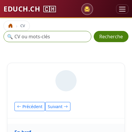
EDUCH.CH
🇨🇭
CV
Accueil
Recherche
🔍
Recherche
Précédent
Suivant