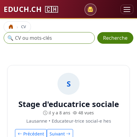
EDUCH.CH
🇨🇭
CV
Accueil
Recherche
🔍
Recherche
S
Stage d'educatrice sociale
il y a 8 ans
48 vues
Lausanne • Educateur-trice social-e hes
Précédent
Suivant