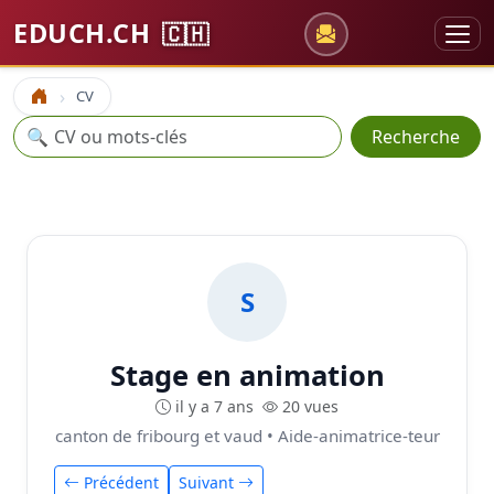
EDUCH.CH
🇨🇭
CV
Accueil
Recherche
🔍
Recherche
S
Stage en animation
il y a 7 ans
20 vues
canton de fribourg et vaud • Aide-animatrice-teur
Précédent
Suivant