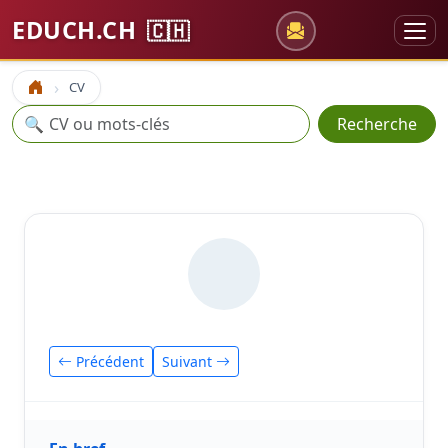
EDUCH.CH
🇨🇭
CV
Accueil
Recherche
🔍
Recherche
Précédent
Suivant