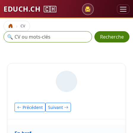
EDUCH.CH
🇨🇭
CV
Accueil
Recherche
🔍
Recherche
Précédent
Suivant