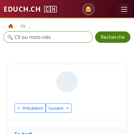
EDUCH.CH
🇨🇭
CV
Accueil
Recherche
🔍
Recherche
Précédent
Suivant