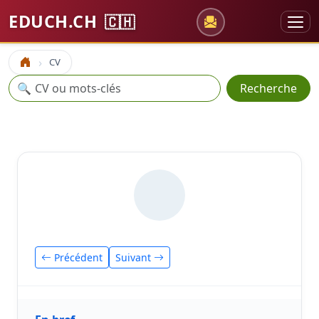
EDUCH.CH
🇨🇭
CV
Accueil
Recherche
🔍
Recherche
Précédent
Suivant