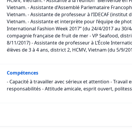
HCMV, Vietnam. - Assitante à la réunion “Bienvenue en
Vietnam. - Assistante d’Assemblé Parlemataire Francoph
Vietnam. - Assistante de professeur à l’IDECAF (institut 
Vietnam. - Assistante et interprète pour l’équipe de ph
International Fashion Week 2017” (du 24/4/2017 au 30/4/2
compagnie française de fruit de mer - VP Seafood, distr
8/11/2017) - Assistante de professeur à L’École Interna
élèves de 3 à 4 ans, district 2, HCMV, Vietnam (du 5/9/2
Compétences
- Capacité à travailler avec sérieux et attention - Travai
responsabilités - Attitude amicale, esprit ouvert, polites