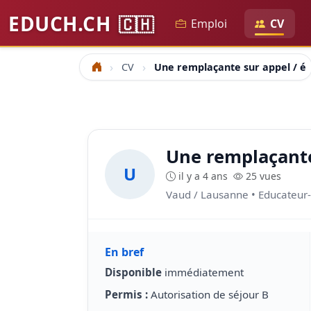
EDUCH.CH
🇨🇭
Emploi
CV
CV
Une remplaçante sur appel / éd
Accueil
Une remplaçante 
U
il y a 4 ans
25 vues
Vaud / Lausanne • Educateur-t
En bref
Disponible
immédiatement
Permis :
Autorisation de séjour B