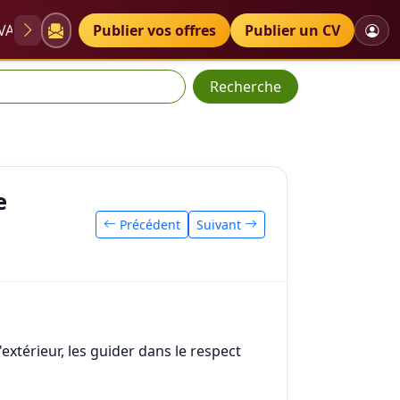
VAE
Diplômes
Publier vos offres
Petites annonces
Publier un CV
Recherche
e
Précédent
Suivant
xtérieur, les guider dans le respect