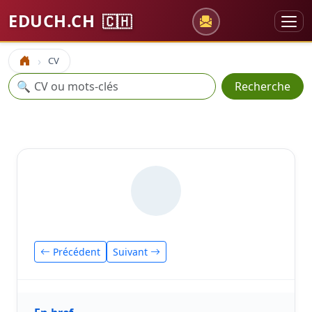
EDUCH.CH
🇨🇭
CV
Accueil
Recherche
🔍
Recherche
Précédent
Suivant