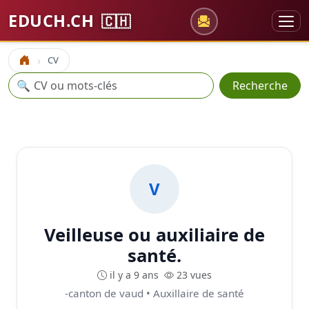
EDUCH.CH
🇨🇭
CV
Accueil
Recherche
🔍
Recherche
V
Veilleuse ou auxiliaire de
santé.
il y a 9 ans
23 vues
-canton de vaud • Auxillaire de santé